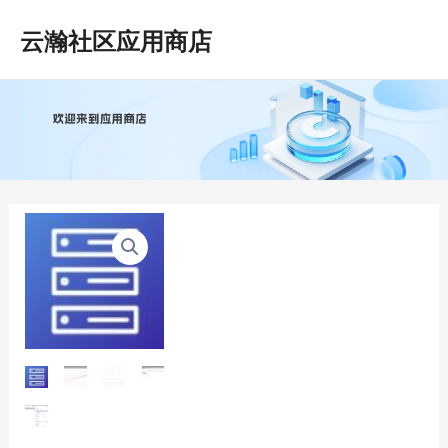
跳
Mai
云瀚社区应用商店
至
Men
内
容