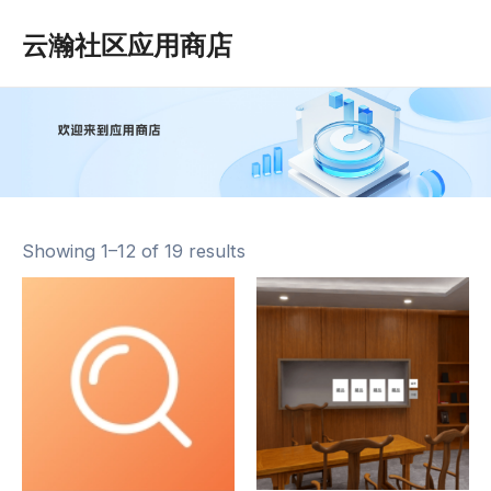
1
5
1
跳
Mai
云瀚社区应用商店
p
p
3
至
Men
r
r
p
内
o
o
r
容
d
d
o
u
u
d
c
c
u
t
t
c
s
t
s
Showing 1–12 of 19 results